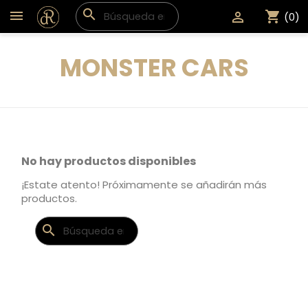
search
shopping_cart

(0)
MONSTER CARS
No hay productos disponibles
¡Estate atento! Próximamente se añadirán más
productos.
search