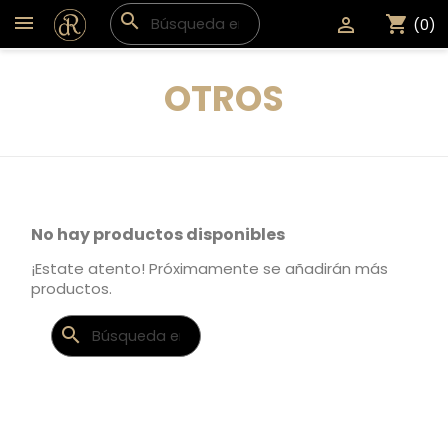
search
shopping_cart

(0)
OTROS
No hay productos disponibles
¡Estate atento! Próximamente se añadirán más
productos.
search