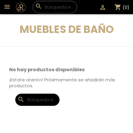
search
shopping_cart

(0)
MUEBLES DE BAÑO
No hay productos disponibles
¡Estate atento! Próximamente se añadirán más
productos.
search