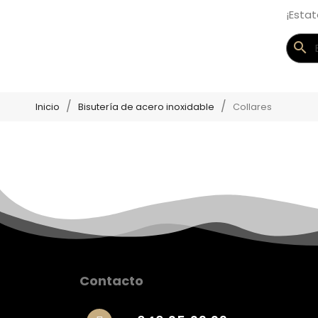
¡Esta
search
Inicio
Bisutería de acero inoxidable
Collares
Contacto