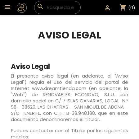
search
shopping_cart

(0)
AVISO LEGAL
Aviso Legal
El presente aviso legal (en adelante, el "Aviso
Legal") regula el uso del servicio del portal de
Internet www.dreamtienda.com (en adelante, la
"Web") de RENOVABLES ECONOVO, S.L.U. con
domicilio social en C/ 7 ISLAS CANARIAS, LOCAL N.º
98 - 38620, LAS CHAFIRAS – SAN MIGUEL DE ABONA –
S/C TENERIFE, con C.I.F.: B-38.948.188, que en este
documento denominaremos el Titular.
Puedes contactar con el Titular por los siguientes
medios: