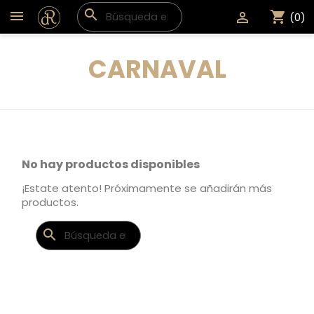
search
shopping_cart

(0)
CARNAVAL
No hay productos disponibles
¡Estate atento! Próximamente se añadirán más
productos.
search