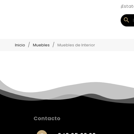
¡Esta
search
Inicio
Muebles
Muebles de Interior
Contacto